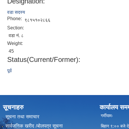
Designation:
वडा सदस्य
Phone:
९८१५१०२८६६
Section:
वडा नं. ८
Weight:
45
Status(Current/Former):
पूर्व
सूचनाहरु
कार्यालय सम
गर्मीयामः
सूचना तथा समाचार
सार्वजनिक खरीद /बोलपत्र सूचना
बिहान ९:०० बजे दे