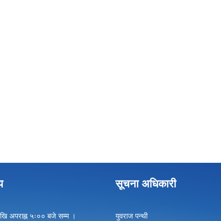
य
सूचना अधिकारी
खि अपराह्न ५ः०० बजे सम्म ।
युवराज पन्थी