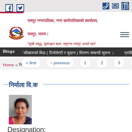
Skip to main content
रामपुर नगरपालिका, नगर कार्यपालिकाको कार्यालय,
रामपुर, पाल्पा।
"सुखी समृद्ध, सुसंस्कृत शहर, समुन्नत रामपुर, हाम्रो रहर"
Blogs
वर्षे घाँसहरुको बिऊ ( टियोसेन्टी र सुडान ) वितरण सम्बन्धी सूचना ।
प्राविधिक
Pages
« first
‹ previous
1
2
3
4
You are here
Home
» निर्माला वि.क
निर्माला वि.क
Designation: