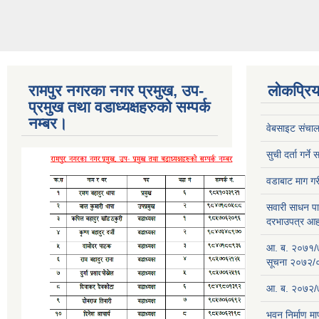
रामपुर नगरका नगर प्रमुख, उप-
लोकप्रि
प्रमुख तथा वडाध्यक्षहरुको सम्पर्क
नम्बर।
वेबसाइट संचाल
सुची दर्ता गर्न
वडाबाट माग ग
सवारी साधन पार
दरभाउपत्र आ
आ. ब. २०७१/७२ 
सूचना २०७२/
आ. ब. २०७२/७
भवन निर्माण म