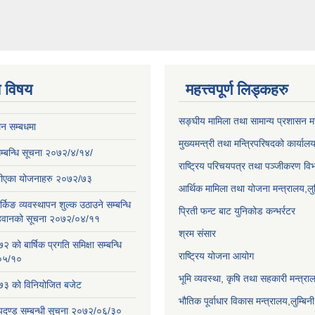
य विषय
महत्त्वपूर्ण लिड्कहरु
सङ्‍घीय मामिला तथा सामान्य प्रशासन म
न सम्बधमा
मुख्यमन्त्री तथा मन्त्रिपरिषदको कार्यालय
े सम्बन्धि सूचना २०७२/४/१४/
राष्ट्रिय परिचयपत्र तथा पञ्जीकरण वि
रीएका योजनाहरु २०७२/७३
आर्थिक मामिला तथा योजना मन्त्रालय,लुम्
्किङ व्यवस्थापन शुल्क उठाउने सम्बन्धि
प्रिती फन्ट बाट युनिकोड कन्भर्रटर
हवानको सूचना २०७२/०४/११
श्रम संसार
को बार्षिक प्रगति समिक्षा सम्बन्धि
राष्ट्रिय योजना आयोग
०५/१०
भूमि व्यवस्था, कृषि तथा सहकारी मन्त्राल
३ को विनियोजित बजेट
भौतिक पूर्वाधार विकास मन्त्रालय,लुम्बिनी
ापदण्ड सम्बन्धी सुचना २०७२/०६/३०