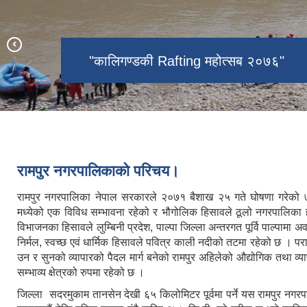
रामपुर नगरपालिकाको दृश्य
नगरसभा सदस्यहरु,२०७९
"कालिगण्डकी Rafting महोत्सब २०७६"
वडा नं.-८ स्थित शिद्धबाबा मन्दिर भुजात
Map of Rampur Municipality
प्याराग्लाइडिङ्गको सफल परिक्षण
पर्यटकीय स्थल तालपोखरा
रामपुर नगरपालिकाको नगर सभाको १७औ
नवौ नगरसभा २०७८(कर्मचारीहरु)
अधिवेशनका झलक
नवौ नगरसभा २०७८(जनप्रतिनिधहरु)
रामपुर नगरपालिकाको परिचय।
रामपुर नगरपालिका नेपाल सरकारले २०७१ बैशाख २५ गते घोषणा गरेको
मध्येको एक विविध सम्भावना रहेको र भौगोलिक हिसावले ठूलो नगरपालिका
विभाजनका हिसावले लुम्बिनी प्रदेश, पाल्पा जिल्ला अन्तरगत पूर्वि पाल्पामा 
निर्मल, स्वच्छ एवं धार्मिक हिसावले पवित्र काली नदीको तटमा रहेको छ । पराप
उन र सुनको व्यापारको पैदल मार्ग बनेको रामपुर अहिलेको औद्योगिक तथा व्या
सम्भाव्य क्षेत्रको रुपमा रहेको छ ।
जिल्ला सदरमुकाम तानसेन देखी ६५ किलोमिटर पूर्वमा पर्ने यस रामपुर नगर