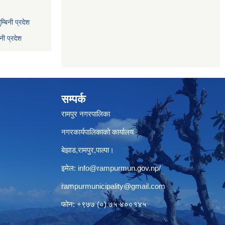
्बिनी प्रदेश
नी प्रदेश
सम्पर्क
रामपुर नगरपालिका
नगरकार्यपालिकाको कार्यालय
बेझाड,रामपुर,पाल्पा।
इमेल:
info@rampurmun.gov.np
/
rampurmunicipality@gmail.com
फोन: +९७७ (०) ७५ ४००१४५