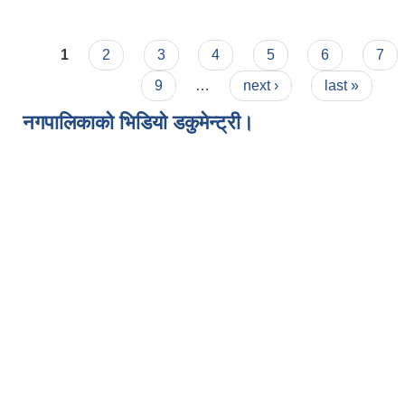
Pages
1
2
3
4
5
6
7
9
…
next ›
last »
नगपालिकाको भिडियो डकुमेन्ट्री।