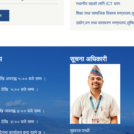
स्थानीय तहको लागि ICT ब्लग
शिक्षा तथा सामाजिक विकास मन्त्रालय,लुम
रू
उद्याेग,वन तथा वातावरण मन्त्रालय,लुम्बि
य
सूचना अधिकारी
खि अपराह्न ५ः०० बजे सम्म ।
े देखि ५:०० बजे सम्म ।
खि अपराह्न ४ः०० बजे सम्म ।
े देखि ४:०० बजे सम्म ।
युवराज पन्थी
दिनमा कार्यालय बन्द रहने छ ।