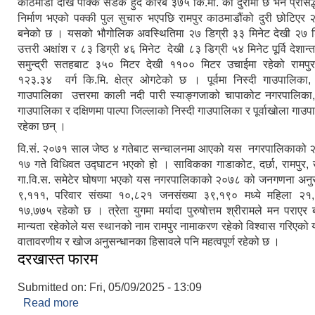
काठमाडौं देखि पक्कि सडक हुंदै करिब ३७५ कि.मी. को दुरीमा छ भने प्रसिद
निर्माण भएको पक्की पुल सुचारु भएपछि रामपुर काठमाडौंको दुरी छोटिएर २
बनेको छ । यसको भौगोलिक अवस्थितिमा २७ डिग्री ३३ मिनेट देखी २७ डि
उत्तरी अक्षांश र ८३ डिग्री ४६ मिनेट देखी ८३ डिग्री ५४ मिनेट पूर्वि देशान
समुन्द्री सतहबाट ३५० मिटर देखी ११०० मिटर उचाईमा रहेको रामपु
१२३.३४ वर्ग कि.मि. क्षेत्र ओगटेको छ । पूर्वमा निस्दी गाउपालिका, 
गाउपालिका उत्तरमा काली नदी पारी स्याङ्गजाको चापाकोट नगरपालिका, 
गाउपालिका र दक्षिणमा पाल्पा जिल्लाको निस्दी गाउपालिका र पूर्वाखोला गाउ
रहेका छन् ।
वि.सं. २०७१ साल जेष्ठ ४ गतेबाट सन्चालनमा आएको यस नगरपालिकाको २
१७ गते विधिवत उद्घाटन भएको हो । साविकका गाडाकोट, दर्छा, रामपुर,
गा.वि.स. समेटेर घोषणा भएको यस नगरपालिकाको २०७८ को जनगणना अनुस
९,१११, परिवार संख्या १०,८२१ जनसंख्या ३९,१९० मध्ये महिला २१
१७,७७५ रहेको छ । त्रेता युगमा मर्यादा पुरुषोत्तम श्रीरामले मन पराएर 
मान्यता रहेकोले यस स्थानको नाम रामपुर नामाकरण रहेको विश्वास गरिएक
वातावरणीय र खोज अनुसन्धानका हिसावले पनि महत्वपूर्ण रहेको छ ।
दरखास्त फारम
Submitted on:
Fri, 05/09/2025 - 13:09
Read more
about दरखास्त फारम