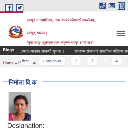
Skip to main content
रामपुर नगरपालिका, नगर कार्यपालिकाको कार्यालय,
रामपुर, पाल्पा।
"सुखी समृद्ध, सुसंस्कृत शहर, समुन्नत रामपुर, हाम्रो रहर"
Blogs
पुनः बोलपत्र आव्हान सम्बन्धी सूचना ।
स्वास्थ्य संस्थाको सामाजिक परिक्षण सम्बन्
Pages
« first
‹ previous
1
2
3
4
You are here
Home
» निर्माला वि.क
निर्माला वि.क
Designation: