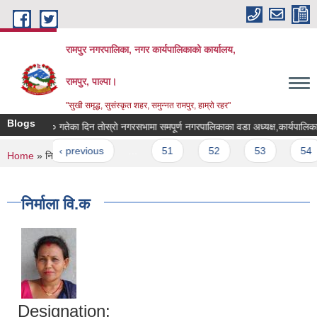
Skip to main content
रामपुर नगरपालिका, नगर कार्यपालिकाको कार्यालय,
रामपुर, पाल्पा।
"सुखी समृद्ध, सुसंस्कृत शहर, समुन्नत रामपुर, हाम्रो रहर"
Blogs
मिति २०७५।०३।१० गतेका दिन ताेस्राे नगरसभामा समपूर्ण नगरपालिकाका वडा 
ges
rst
‹ previous
…
51
52
53
54
You are here
Home
» निर्माला वि.क
निर्माला वि.क
Designation: