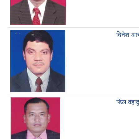
दिनेश आचा
डिल वहादु