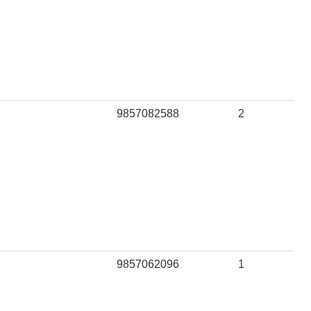
9857082588
2
9857062096
1