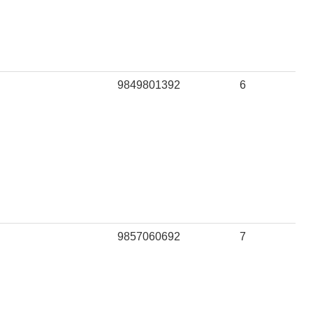
9849801392
6
9857060692
7