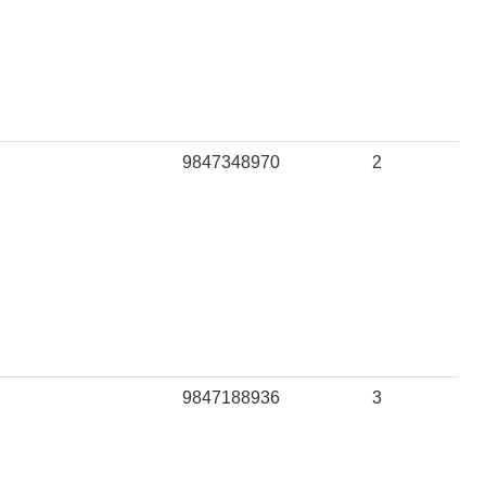
9847348970
2
9847188936
3