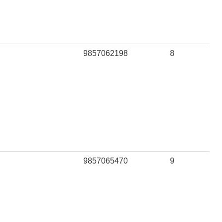
9857062198
8
9857065470
9