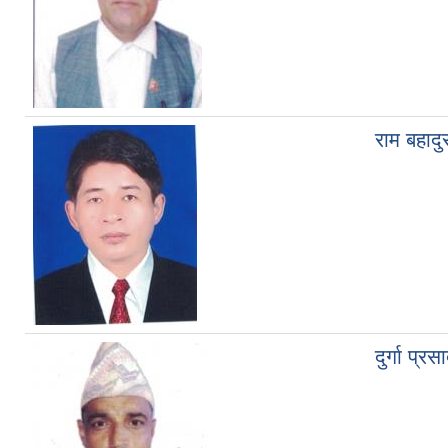
राम बहादु
दुर्गा प्र