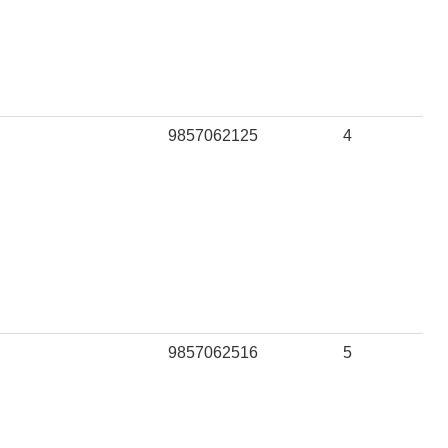
9857062125
4
9857062516
5