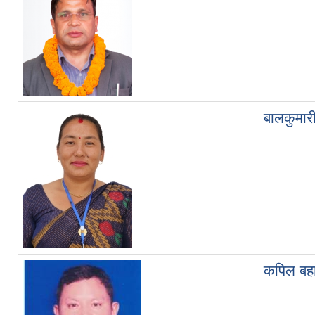
बालकुमार
कपिल बहा