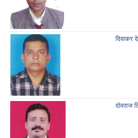
दिवाकर द
दोवराज त