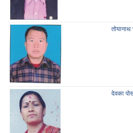
तोयानाथ 
देवका पोख