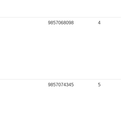
9857068098
4
9857074345
5