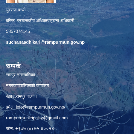
युवराज पन्थी
वरिष्ठ प्रशासकीय अधिकृत/सूचना अधिकारी
9857074145
suchanaadhikari@rampurmun.gov.np
सम्पर्क
रामपुर नगरपालिका
नगरकार्यपालिकाको कार्यालय
बेझाड,रामपुर,पाल्पा।
इमेल:
info@rampurmun.gov.np
/
rampurmunicipality@gmail.com
फोन: +९७७ (०) ७५ ४००१४५