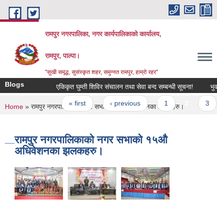
Skip to main content
रामपुर नगरपालिका, नगर कार्यपालिकाको कार्यालय,
रामपुर, पाल्पा।
"सुखी समृद्ध, सुसंस्कृत शहर, समुन्नत रामपुर, हाम्रो रहर"
Blogs
एकिकृत घुम्ती शिविर संचालन तथा सेवा बन्द सम्बन्धी सूचना!
भुक्ता
Pages
« first
‹ previous
1
2
3
You are here
Home
» रामपुर नगरपालिकाको नगर सभाको १५औ अधिवेशनका झलकहरु।
रामपुर नगरपालिकाको नगर सभाको १५औ
अधिवेशनका झलकहरु।