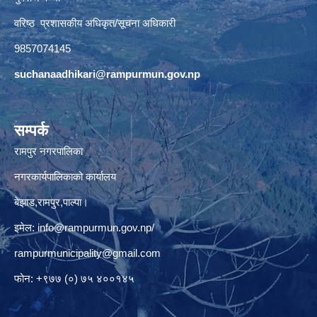
वरिष्ठ प्रशासकीय अधिकृत/सूचना अधिकारी
9857074145
suchanaadhikari@rampurmun.gov.np
सम्पर्क
रामपुर नगरपालिका
नगरकार्यपालिकाको कार्यालय
बेझाड,रामपुर,पाल्पा।
इमेल:
info@rampurmun.gov.np
/
rampurmunicipality@gmail.com
फोन: +९७७ (०) ७५ ४००१४५