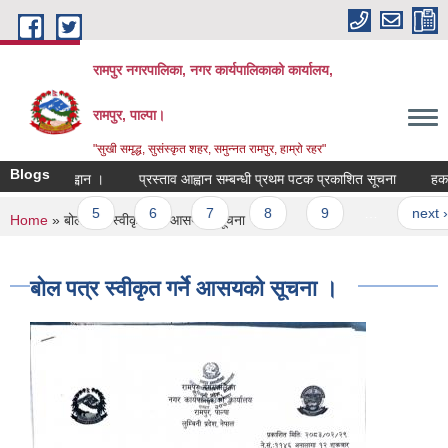
Skip to main content
रामपुर नगरपालिका, नगर कार्यपालिकाको कार्यालय,
रामपुर, पाल्पा।
"सुखी समृद्ध, सुसंस्कृत शहर, समुन्नत रामपुर, हाम्रो रहर"
Blogs
दरखास्त आह्वान ।
प्रस्ताव आह्वान सम्बन्धी प्रथम पटक प्रकाशित सूचना
हकदाबी
4
5
6
7
8
9
…
next ›
You are here
Home
» बोल पत्र स्वीकृत गर्ने आसयको सूचना ।
बोल पत्र स्वीकृत गर्ने आसयको सूचना ।