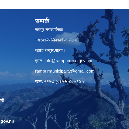
सम्पर्क
रामपुर नगरपालिका
नगरकार्यपालिकाको कार्यालय
बेझाड,रामपुर,पाल्पा।
इमेल:
info@rampurmun.gov.np
/
rampurmunicipality@gmail.com
फोन: +९७७ (०) ७५ ४००१४५
ारी
gov.np