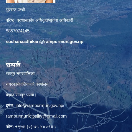
युवराज पन्थी
वरिष्ठ प्रशासकीय अधिकृत/सूचना अधिकारी
9857074145
suchanaadhikari@rampurmun.gov.np
सम्पर्क
रामपुर नगरपालिका
नगरकार्यपालिकाको कार्यालय
बेझाड,रामपुर,पाल्पा।
इमेल:
info@rampurmun.gov.np
/
rampurmunicipality@gmail.com
फोन: +९७७ (०) ७५ ४००१४५