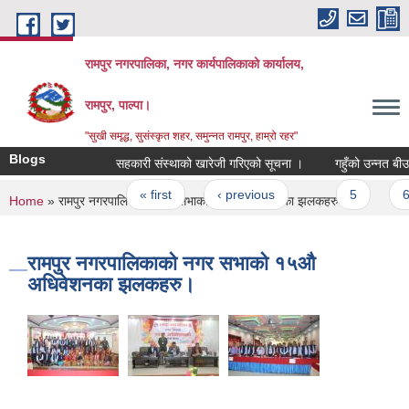
Skip to main content
रामपुर नगरपालिका, नगर कार्यपालिकाको कार्यालय,
रामपुर, पाल्पा।
"सुखी समृद्ध, सुसंस्कृत शहर, समुन्नत रामपुर, हाम्रो रहर"
Blogs
सहकारी संस्थाको खारेजी गरिएको सूचना ।
गहुँको उन्नत बीउ मा
Pages
« first
‹ previous
…
5
6
You are here
Home
» रामपुर नगरपालिकाको नगर सभाको १५औ अधिवेशनका झलकहरु।
रामपुर नगरपालिकाको नगर सभाको १५औ
अधिवेशनका झलकहरु।