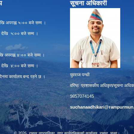
य
सूचना अधिकारी
खि अपराह्न ५ः०० बजे सम्म ।
े देखि ५:०० बजे सम्म ।
खि अपराह्न ४ः०० बजे सम्म ।
े देखि ४:०० बजे सम्म ।
युवराज पन्थी
दिनमा कार्यालय बन्द रहने छ ।
वरिष्ठ प्रशासकीय अधिकृत/सूचना अधिक
9857074145
suchanaadhikari@rampurmun.
© 2026 रामपुर नगरपालिका, नगर कार्यपालिकाको कार्यालय, रामपुर, पाल्पा।