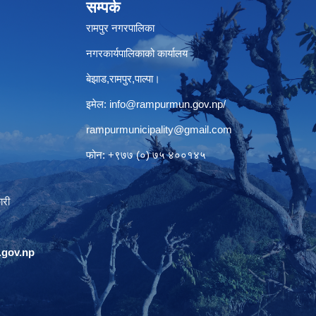
सम्पर्क
रामपुर नगरपालिका
नगरकार्यपालिकाको कार्यालय
बेझाड,रामपुर,पाल्पा।
इमेल:
info@rampurmun.gov.np
/
rampurmunicipality@gmail.com
फोन: +९७७ (०) ७५ ४००१४५
ारी
gov.np