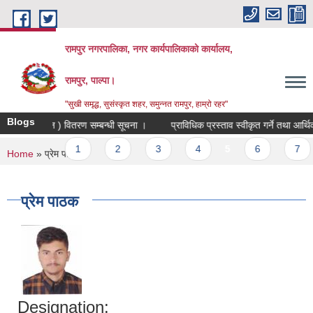
Skip to main content
रामपुर नगरपालिका, नगर कार्यपालिकाको कार्यालय,
रामपुर, पाल्पा।
"सुखी समृद्ध, सुसंस्कृत शहर, समुन्नत रामपुर, हाम्रो रहर"
Blogs
वर्षे घाँसहरुको बिऊ ( टियोसेन्टी र सुडान ) वितरण सम्बन्धी सूचना ।
प्राविधिक प्रस्ताव स्वीकृत गर्ने तथा आर्थिक 
revious
1
2
3
4
5
6
7
You are here
Home
» प्रेम पाठक
प्रेम पाठक
Designation: