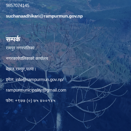
9857074145
suchanaadhikari@rampurmun.gov.np
सम्पर्क
रामपुर नगरपालिका
नगरकार्यपालिकाको कार्यालय
बेझाड,रामपुर,पाल्पा।
इमेल:
info@rampurmun.gov.np
/
rampurmunicipality@gmail.com
फोन: +९७७ (०) ७५ ४००१४५