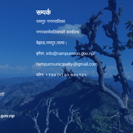
सम्पर्क
रामपुर नगरपालिका
नगरकार्यपालिकाको कार्यालय
बेझाड,रामपुर,पाल्पा।
इमेल:
info@rampurmun.gov.np
/
rampurmunicipality@gmail.com
फोन: +९७७ (०) ७५ ४००१४५
ारी
gov.np