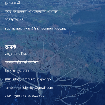
युवराज पन्थी
वरिष्ठ प्रशासकीय अधिकृत/सूचना अधिकारी
9857074145
suchanaadhikari@rampurmun.gov.np
सम्पर्क
रामपुर नगरपालिका
नगरकार्यपालिकाको कार्यालय
बेझाड,रामपुर,पाल्पा।
इमेल:
info@rampurmun.gov.np
/
rampurmunicipality@gmail.com
फोन: +९७७ (०) ७५ ४००१४५