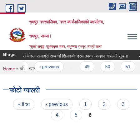
Skip to main content
रामपुर नगरपालिका, नगर कार्यपालिकाको कार्यालय,
रामपुर, पाल्पा।
"सुखी समृद्ध, सुसंस्कृत शहर, समुन्नत रामपुर, हाम्रो रहर"
Blogs
औषधी तथा सर्जिकल सामाग्री सम्बन्धी शिलबन्धी दरभाउपत्र आव्हान गरिएको सूचना
सुपर
Pages
« first
‹ previous
…
49
50
51
You are here
Home
» फोटो ग्यालरी
फोटो ग्यालरी
Pages
« first
‹ previous
1
2
3
4
5
6