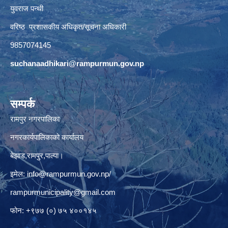
युवराज पन्थी
वरिष्ठ प्रशासकीय अधिकृत/सूचना अधिकारी
9857074145
suchanaadhikari@rampurmun.gov.np
सम्पर्क
रामपुर नगरपालिका
नगरकार्यपालिकाको कार्यालय
बेझाड,रामपुर,पाल्पा।
इमेल:
info@rampurmun.gov.np
/
rampurmunicipality@gmail.com
फोन: +९७७ (०) ७५ ४००१४५