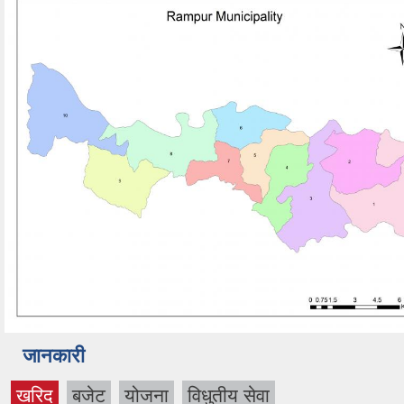
जानकारी
खरिद
बजेट
योजना
विधुतीय सेवा