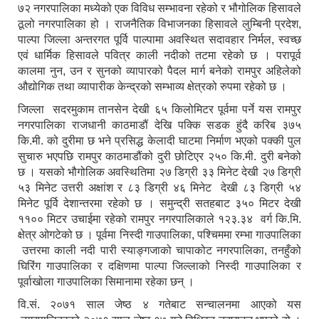
७२ नगरपालिका मध्येको एक विविध सम्भावना रहेको र भौगोलिक हिसावले
ठूलो नगरपालिका हो । राजनैतिक विभाजनका हिसावले लुम्बिनी प्रदेश,
पाल्पा जिल्ला अन्तरगत पूर्वि पाल्पामा अवस्थित सदावहार निर्मल, स्वच्छ
एवं धार्मिक हिसावले पवित्र काली नदीको तटमा रहेको छ । परापूर्व
कालमा नुन, उन र सुनको व्यापारको पैदल मार्ग बनेको रामपुर अहिलेको
औद्योगिक तथा व्यापारीक केन्द्रको सम्भाव्य क्षेत्रको रुपमा रहेको छ ।
जिल्ला सदरमुकाम तानसेन देखी ६५ किलोमिटर पूर्वमा पर्ने यस रामपुर
नगरपालिका राजधानी काठमाडौं देखि पक्कि सडक हुंदै करिब ३७५
कि.मी. को दुरीमा छ भने प्रसिद्ध केलादी घाटमा निर्माण भएको पक्की पुल
सुचारु भएपछि रामपुर काठमाडौंको दुरी छोटिएर २५० कि.मी. दुरी बनेको
छ । यसको भौगोलिक अवस्थितिमा २७ डिग्री ३३ मिनेट देखी २७ डिग्री
५३ मिनेट उत्तरी अक्षांश र ८३ डिग्री ४६ मिनेट देखी ८३ डिग्री ५४
मिनेट पूर्वि देशान्तरमा रहेको छ । समुन्द्री सतहबाट ३५० मिटर देखी
११०० मिटर उचाईमा रहेको रामपुर नगरपालिकाले १२३.३४ वर्ग कि.मि.
क्षेत्र ओगटेको छ । पूर्वमा निस्दी गाउपालिका, पश्चिममा रम्भा गाउपालिका
उत्तरमा काली नदी पारी स्याङ्गजाको चापाकोट नगरपालिका, तनहुँको
घिरिंग गाउपालिका र दक्षिणमा पाल्पा जिल्लाको निस्दी गाउपालिका र
पूर्वाखोला गाउपालिका सिमानामा रहेका छन् ।
वि.सं. २०७१ साल जेष्ठ ४ गतेबाट सन्चालनमा आएको यस