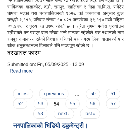
नगरपालिकाको २०७१ साल जेष्ठ १७ गते विधिवत उद्घाटन भएको हो ।
साविकका गाडाकोट, दर्छा, रामपुर, खालिवन र गेझा गा.वि.स. समेटेर
घोषणा भएको यस नगरपालिकाको २०७८ को जनगणना अनुसार कुल
घरधूरी ९,१११, परिवार संख्या १०,८२१ जनसंख्या ३९,१९० मध्ये महिला
२१,४१५ र पुरुष १७,७७५ रहेको छ । त्रेता युगमा मर्यादा पुरुषोत्तम
श्रीरामले मन पराएर बास गरेको भन्ने मान्यता रहेकोले यस स्थानको नाम
रामपुर नामाकरण रहेको विश्वास गरिएको यस नगरपालिका वातावरणीय र
खोज अनुसन्धानका हिसावले पनि महत्वपूर्ण रहेको छ ।
दरखास्त फारम
Submitted on:
Fri, 05/09/2025 - 13:09
Read more
about दरखास्त फारम
Pages
« first
‹ previous
…
50
51
52
53
54
55
56
57
58
next ›
last »
नगपालिकाको भिडियो डकुमेन्ट्री।