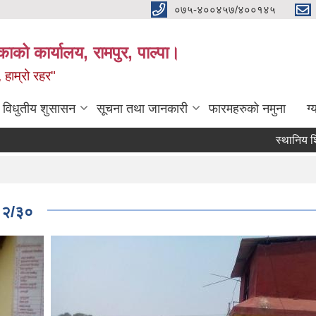
०७५-४००४५७/४००१४५
ाको कार्यालय, रामपुर, पाल्पा।
 हाम्रो रहर"
विधुतीय शुसासन
सूचना तथा जानकारी
फारमहरुको नमुना
ग्
स्थानिय शिक्षक सरुव
Pages
/१२/३०