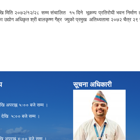
ि मिति २०७२/१२/२८ सम्म संचालित १५ दिने भूकम्प प्रतिरोघी भवन निर्माण ता
पाका उद्योग अधिकृत श्री बालकृष्ण गैह्र ज्युको प्रमुख अतिथ्यतामा २०७२ चैत्र २
य
सूचना अधिकारी
खि अपराह्न ५ः०० बजे सम्म ।
े देखि ५:०० बजे सम्म ।
खि अपराह्न ४ः०० बजे सम्म ।