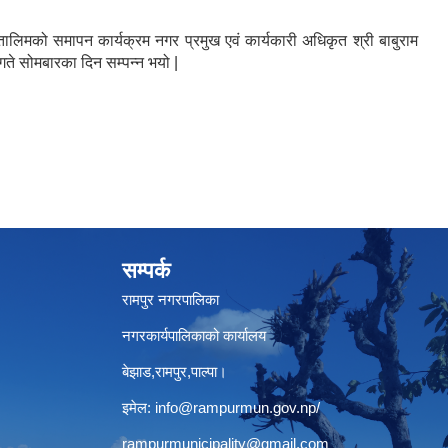
लिमको समापन कार्यक्रम नगर प्रमुख एवं कार्यकारी अधिकृत श्री बाबुराम
९ गते सोमबारका दिन सम्पन्न भयो |
सम्पर्क
रामपुर नगरपालिका
नगरकार्यपालिकाको कार्यालय
बेझाड,रामपुर,पाल्पा।
इमेल:
info@rampurmun.gov.np
/
rampurmunicipality@gmail.com