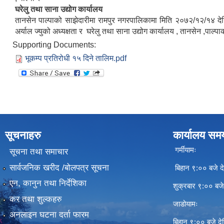
घरेलु तथा साना उद्योग कार्यालय
तानसेन पाल्पाको साझेदारीमा रामपुर नगरपालिकामा मिति २०७२/१२/१४ देख
अर्याल ज्युको अध्यक्षता र घरेलु तथा साना उद्योग कार्यालय , तानसेन ,पाल्
Supporting Documents:
भूकम्प प्रतिरोधी १५ दिने तालिम.pdf
सूचनाहरु
कार्यालय सम
गर्मीयामः
सूचना तथा समाचार
सार्वजनिक खरीद /बोलपत्र सूचना
बिहान ९:०० बजे दे
एन, कानुन तथा निर्देशिका
शुक्रबार ९:०० बज
कर तथा शुल्कहरु
जाडोयामः
अनलाइन घटना दर्ता फारम
बिहान ९:०० बजे दे