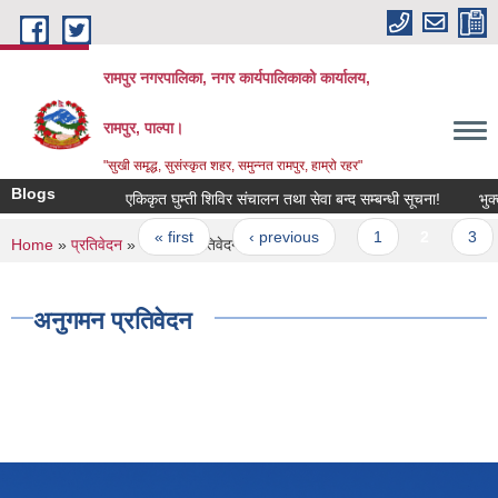
Skip to main content
रामपुर नगरपालिका, नगर कार्यपालिकाको कार्यालय,
रामपुर, पाल्पा।
"सुखी समृद्ध, सुसंस्कृत शहर, समुन्नत रामपुर, हाम्रो रहर"
Blogs
एकिकृत घुम्ती शिविर संचालन तथा सेवा बन्द सम्बन्धी सूचना!
भुक्तान
Pages
« first
‹ previous
1
2
3
You are here
Home
»
प्रतिवेदन
» अनुगमन प्रतिवेदन
अनुगमन प्रतिवेदन