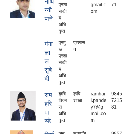
नाथ
प्रशा
gmail.c
71
न्यौ
सकी
om
पाने
य
अधि
कृत
प्रमु
प्रशास
गंगा
ख
न
ला
प्रशा
ल
सकी
सुबे
य
अधि
दी
कृत
कृषि
कृषि
ramhar
9845
राम
विका
शाखा
i.pande
7215
हरि
स
y7@g
81
पा
अधि
mail.co
ण्डे
कृत
m
जन
सामाजि
9857