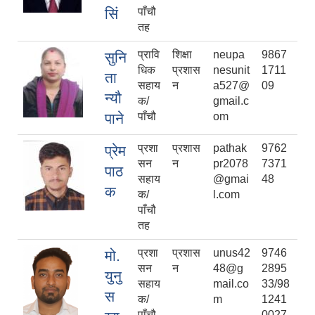
सिं
पाँचौ
तह
प्रावि
शिक्षा
neupa
9867
सुनि
धिक
प्रशास
nesunit
1711
ता
सहाय
न
a527@
09
न्यौ
क/
gmail.c
पाने
पाँचौ
om
प्रशा
प्रशास
pathak
9762
प्रेम
सन
न
pr2078
7371
पाठ
सहाय
@gmai
48
क
क/
l.com
पाँचौ
तह
प्रशा
प्रशास
unus42
9746
मो.
सन
न
48@g
2895
युनु
सहाय
mail.co
33/98
स
क/
m
1241
पाँचौ
0027