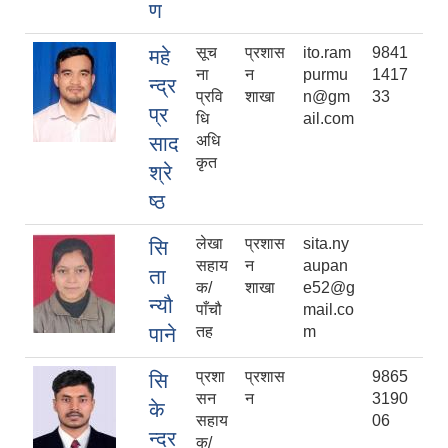
ण
सूच
प्रशास
ito.ram
9841
महे
ना
न
purmu
1417
न्द्र
प्रवि
शाखा
n@gm
33
प्र
धि
ail.com
साद
अधि
कृत
श्रे
ष्ठ
लेखा
प्रशास
sita.ny
सि
सहाय
न
aupan
ता
क/
शाखा
e52@g
न्यौ
पाँचौ
mail.co
पाने
तह
m
प्रशा
प्रशास
9865
सि
सन
न
3190
के
सहाय
06
न्दर
क/