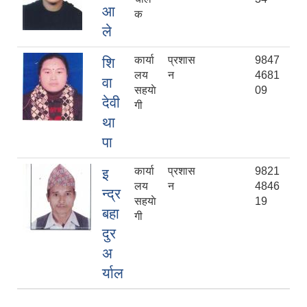
आ
क
ले
कार्या
प्रशास
9847
शि
लय
न
4681
वा
सहयाे
09
देवी
गी
था
पा
कार्या
प्रशास
9821
इ
लय
न
4846
न्द्र
सहयाे
19
बहा
गी
दुर
अ
र्याल