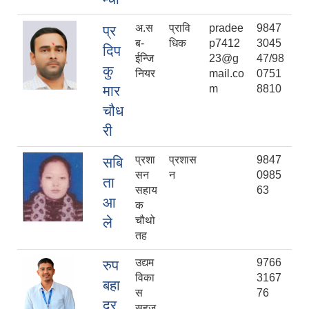
अ.स
प्रावि
pradee
9847
प्र
ब-
धिक
p7412
3045
दिप
ईन्जि
23@g
47/98
कु
नियर
mail.co
0751
मार
m
8810
चौध
री
प्रशा
प्रशास
9847
सबि
सन
न
0985
ता
सहाय
63
आ
क
ले
चौथो
तह
उद्यम
9766
रुप
विका
3167
बहा
स
76
दुर
सहज