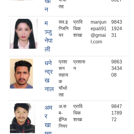
खा
तह
न
सव.इ
प्रावि
manjun
9843
म
न्जिनि
धिक
epali91
1924
ञ्जु
यर
शाखा
@gmai
31
नेपा
l.com
ली
प्रशा
प्रशास
9863
धने
सन
न
3434
न्द्र
सहाय
08
ख
क
नाल
चौथो
तह
अ.स
प्रावि
9847
अम
ब-
धिक
1789
र
ईन्जि
शाखा
72
खा
नियर
म्चा