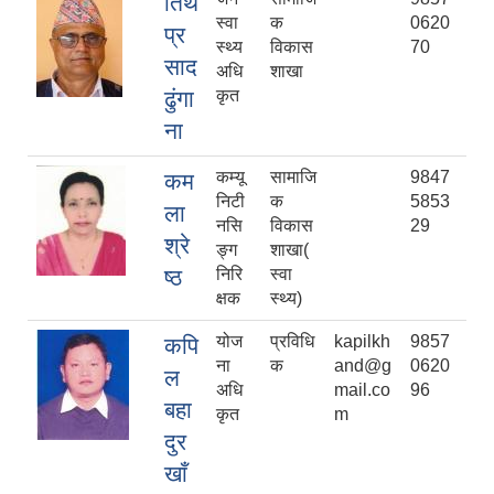
तिर्थ
स्वा
क
0620
प्र
स्थ्य
विकास
70
साद
अधि
शाखा
ढुंगा
कृत
ना
कम्यू
सामाजि
9847
कम
निटी
क
5853
ला
नसि
विकास
29
श्रे
ङ्ग
शाखा(
ष्ठ
निरि
स्वा
क्षक
स्थ्य)
योज
प्रविधि
kapilkh
9857
कपि
ना
क
and@g
0620
ल
अधि
mail.co
96
बहा
कृत
m
दुर
खाँ