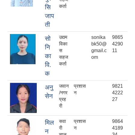
सि
कर्ता
जाप
ती
उद्यम
sonika
9865
सो
विका
bk50@
4290
नि
स
gmail.c
11
का
सहज
om
वि.
कर्ता
क
जवान
प्रशास
9821
अनु
/नगर
न
4222
सेन
प्रह
27
री
सवा
प्रशास
9864
मिल
री
न
4189
न
चाल
34