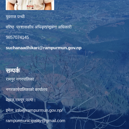
युवराज पन्थी
वरिष्ठ प्रशासकीय अधिकृत/सूचना अधिकारी
9857074145
suchanaadhikari@rampurmun.gov.np
सम्पर्क
रामपुर नगरपालिका
नगरकार्यपालिकाको कार्यालय
बेझाड,रामपुर,पाल्पा।
इमेल:
info@rampurmun.gov.np
/
rampurmunicipality@gmail.com