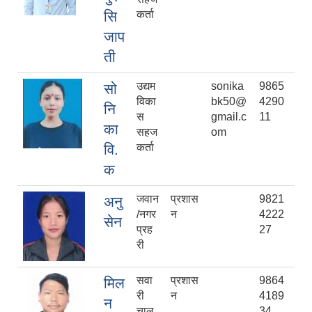
सि
कर्ता
जाप
ती
उद्यम
sonika
9865
सो
विका
bk50@
4290
नि
स
gmail.c
11
का
सहज
om
वि.
कर्ता
क
जवान
प्रशास
9821
अनु
/नगर
न
4222
सेन
प्रह
27
री
सवा
प्रशास
9864
मिल
री
न
4189
न
चाल
34