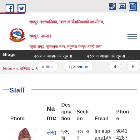
Skip to main content
रामपुर नगरपालिका, नगर कार्यपालिकाको कार्यालय,
रामपुर, पाल्पा।
"सुखी समृद्ध, सुसंस्कृत शहर, समुन्नत रामपुर, हाम्रो रहर"
Blogs
प्रस्ताव आव्हानको सूचना ।
प्रस्ताव आव्हानको सूचना ।
जनस्वा
Pages
« first
‹ previous
…
4
5
You are here
Home
»
परिचय
» Staff
Staff
Des
Na
igna
Secti
Phon
me
Photo
tion
on
Email
e
प्रमु
प्रशास
lnneup
9841
लेख
ख
न
ane1@
4287