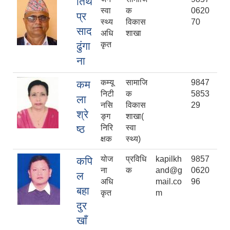
तिर्थ
स्वा
क
0620
प्र
स्थ्य
विकास
70
साद
अधि
शाखा
ढुंगा
कृत
ना
कम्यू
सामाजि
9847
कम
निटी
क
5853
ला
नसि
विकास
29
श्रे
ङ्ग
शाखा(
ष्ठ
निरि
स्वा
क्षक
स्थ्य)
योज
प्रविधि
kapilkh
9857
कपि
ना
क
and@g
0620
ल
अधि
mail.co
96
बहा
कृत
m
दुर
खाँ