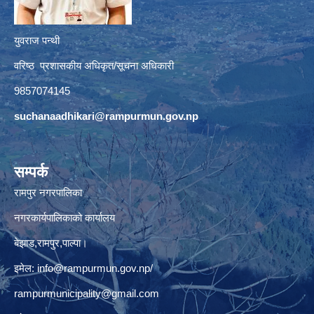
युवराज पन्थी
वरिष्ठ प्रशासकीय अधिकृत/सूचना अधिकारी
9857074145
suchanaadhikari@rampurmun.gov.np
सम्पर्क
रामपुर नगरपालिका
नगरकार्यपालिकाको कार्यालय
बेझाड,रामपुर,पाल्पा।
इमेल:
info@rampurmun.gov.np
/
rampurmunicipality@gmail.com