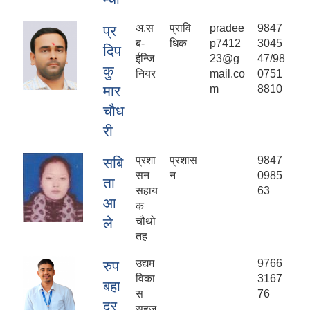
अ.स
प्रावि
pradee
9847
प्र
ब-
धिक
p7412
3045
दिप
ईन्जि
23@g
47/98
कु
नियर
mail.co
0751
मार
m
8810
चौध
री
प्रशा
प्रशास
9847
सबि
सन
न
0985
ता
सहाय
63
आ
क
ले
चौथो
तह
उद्यम
9766
रुप
विका
3167
बहा
स
76
दुर
सहज