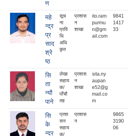
ण
सूच
प्रशास
ito.ram
9841
महे
ना
न
purmu
1417
न्द्र
प्रवि
शाखा
n@gm
33
प्र
धि
ail.com
साद
अधि
कृत
श्रे
ष्ठ
लेखा
प्रशास
sita.ny
सि
सहाय
न
aupan
ता
क/
शाखा
e52@g
न्यौ
पाँचौ
mail.co
पाने
तह
m
प्रशा
प्रशास
9865
सि
सन
न
3190
के
सहाय
06
न्दर
क/