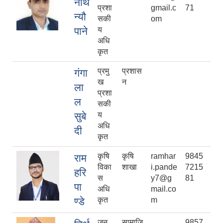
नाथ
प्रशा
gmail.c
71
न्यौ
सकी
om
पाने
य
अधि
कृत
प्रमु
प्रशास
गंगा
ख
न
ला
प्रशा
ल
सकी
सुबे
य
अधि
दी
कृत
कृषि
कृषि
ramhar
9845
राम
विका
शाखा
i.pande
7215
हरि
स
y7@g
81
पा
अधि
mail.co
ण्डे
कृत
m
जन
सामाजि
9857