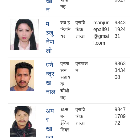
खा
तह
न
सव.इ
प्रावि
manjun
9843
म
न्जिनि
धिक
epali91
1924
ञ्जु
यर
शाखा
@gmai
31
नेपा
l.com
ली
प्रशा
प्रशास
9863
धने
सन
न
3434
न्द्र
सहाय
08
ख
क
नाल
चौथो
तह
अ.स
प्रावि
9847
अम
ब-
धिक
1789
र
ईन्जि
शाखा
72
खा
नियर
म्चा