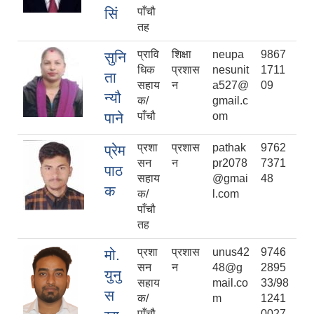
सिं
पाँचौ
तह
प्रावि
शिक्षा
neupa
9867
सुनि
धिक
प्रशास
nesunit
1711
ता
सहाय
न
a527@
09
न्यौ
क/
gmail.c
पाने
पाँचौ
om
प्रशा
प्रशास
pathak
9762
प्रेम
सन
न
pr2078
7371
पाठ
सहाय
@gmai
48
क
क/
l.com
पाँचौ
तह
प्रशा
प्रशास
unus42
9746
मो.
सन
न
48@g
2895
युनु
सहाय
mail.co
33/98
स
क/
m
1241
पाँचौ
0027