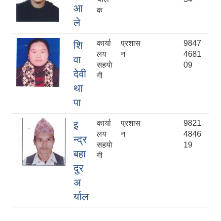
आ
क
ले
कार्या
प्रशास
9847
शि
लय
न
4681
वा
सहयाे
09
देवी
गी
था
पा
कार्या
प्रशास
9821
इ
लय
न
4846
न्द्र
सहयाे
19
बहा
गी
दुर
अ
र्याल