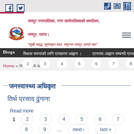
Skip to main content
रामपुर नगरपालिका, नगर कार्यपालिकाको कार्यालय,
रामपुर, पाल्पा।
"सुखी समृद्ध, सुसंस्कृत शहर, समुन्नत रामपुर, हाम्रो रहर"
Blogs
स्थानिय शिक्षक सरुवाको लागि दरखास्त आह्वान ।
प्रस्ताव आह्वान सम्बन्धी प्रथम
Pages
1
2
3
4
5
6
7
8
You are here
Home
» जनस्वास्थ्य अधिकृत
जनस्वास्थ्य अधिकृत
तिर्थ प्रसाद ढुंगाना
Read more
about तिर्थ प्रसाद ढुंगाना
Pages
1
2
3
4
5
6
7
8
9
…
next ›
last »