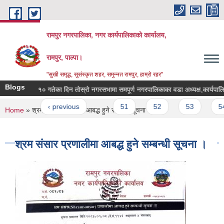
Skip to main content
रामपुर नगरपालिका, नगर कार्यपालिकाको कार्यालय,
रामपुर, पाल्पा।
"सुखी समृद्ध, सुसंस्कृत शहर, समुन्नत रामपुर, हाम्रो रहर"
Blogs
मिति २०७५।०३।१० गतेका दिन ताेस्राे नगरसभामा समपूर्ण नगरपालिकाका व
ges
first
‹ previous
…
51
52
53
54
You are here
Home
» श्रम संसार प्रणालीमा आबद्ध हुने सम्बन्धी सूचना ।
श्रम संसार प्रणालीमा आबद्ध हुने सम्बन्धी सूचना ।