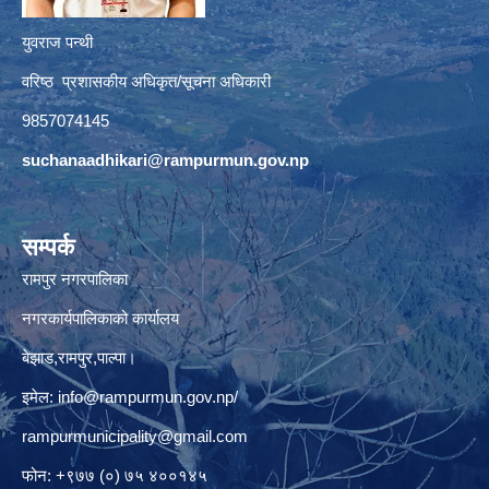
युवराज पन्थी
वरिष्ठ प्रशासकीय अधिकृत/सूचना अधिकारी
9857074145
suchanaadhikari@rampurmun.gov.np
सम्पर्क
रामपुर नगरपालिका
नगरकार्यपालिकाको कार्यालय
बेझाड,रामपुर,पाल्पा।
इमेल:
info@rampurmun.gov.np
/
rampurmunicipality@gmail.com
फोन: +९७७ (०) ७५ ४००१४५