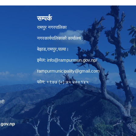
सम्पर्क
रामपुर नगरपालिका
नगरकार्यपालिकाको कार्यालय
बेझाड,रामपुर,पाल्पा।
इमेल:
info@rampurmun.gov.np
/
rampurmunicipality@gmail.com
फोन: +९७७ (०) ७५ ४००१४५
ारी
gov.np