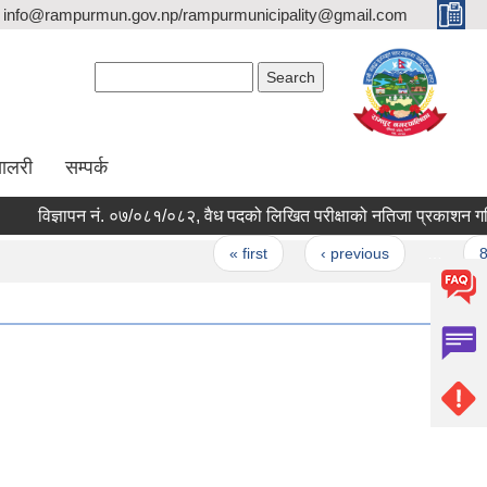
info@rampurmun.gov.np/rampurmunicipality@gmail.com
Search form
Search
यालरी
सम्पर्क
विज्ञापन नं. ०७/०८१/०८२, वैध पदको लिखित परीक्षाको नतिजा प्रकाशन गरिएको
Pages
« first
‹ previous
…
8