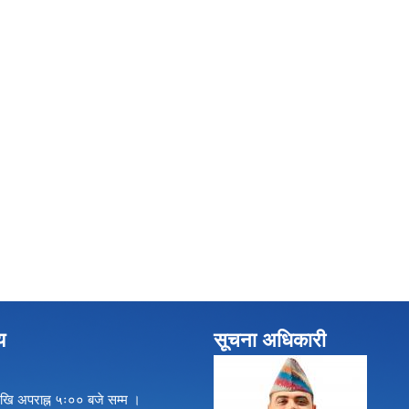
य
सूचना अधिकारी
खि अपराह्न ५ः०० बजे सम्म ।