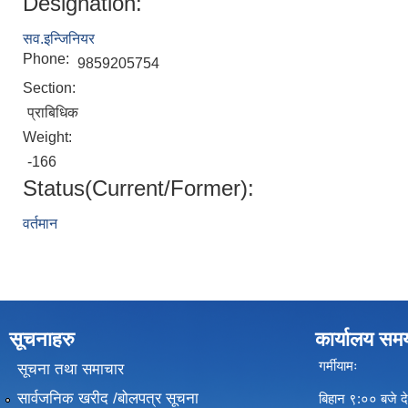
Designation:
सव.इन्जिनियर
Phone:
9859205754
Section:
प्राबिधिक
Weight:
-166
Status(Current/Former):
वर्तमान
सूचनाहरु
कार्यालय सम
गर्मीयामः
सूचना तथा समाचार
सार्वजनिक खरीद /बोलपत्र सूचना
बिहान ९:०० बजे दे