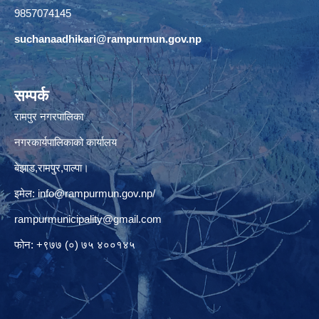
9857074145
suchanaadhikari@rampurmun.gov.np
सम्पर्क
रामपुर नगरपालिका
नगरकार्यपालिकाको कार्यालय
बेझाड,रामपुर,पाल्पा।
इमेल:
info@rampurmun.gov.np
/
rampurmunicipality@gmail.com
फोन: +९७७ (०) ७५ ४००१४५