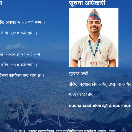
य
सूचना अधिकारी
खि अपराह्न ५ः०० बजे सम्म ।
े देखि ५:०० बजे सम्म ।
खि अपराह्न ४ः०० बजे सम्म ।
े देखि ४:०० बजे सम्म ।
युवराज पन्थी
दिनमा कार्यालय बन्द रहने छ ।
वरिष्ठ प्रशासकीय अधिकृत/सूचना अधिक
9857074145
suchanaadhikari@rampurmun.
© 2026 रामपुर नगरपालिका, नगर कार्यपालिकाको कार्यालय, रामपुर, पाल्पा।