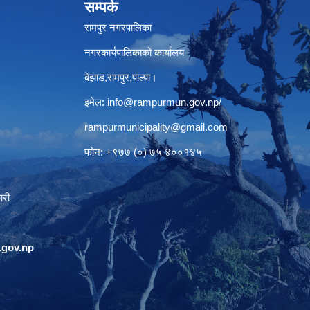
सम्पर्क
रामपुर नगरपालिका
नगरकार्यपालिकाको कार्यालय
बेझाड,रामपुर,पाल्पा।
इमेल:
info@rampurmun.gov.np
/
rampurmunicipality@gmail.com
फोन: +९७७ (०) ७५ ४००१४५
ारी
gov.np