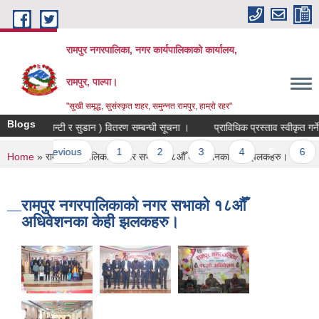
Skip to main content
रामपुर नगरपालिका, नगर कार्यपालिकाको कार्यालय,
रामपुर, पाल्पा।
"सुखी समृद्ध, सुसंस्कृत शहर, समुन्नत रामपुर, हाम्रो रहर"
Blogs
वर्षे घाँसहरुको बिऊ ( टियोसेन्टी र सुडान ) वितरण सम्बन्धी सूचना ।
प्राविधिक प्रस्ताव स्वीकृत गर्ने 
s
‹ previous
1
2
3
4
5
6
You are here
Home
» रामपुर नगरपालिकाको नगर सभाको १८औँ अधिवेशनका केही झलकहरु।
रामपुर नगरपालिकाको नगर सभाको १८औँ
अधिवेशनका केही झलकहरु।