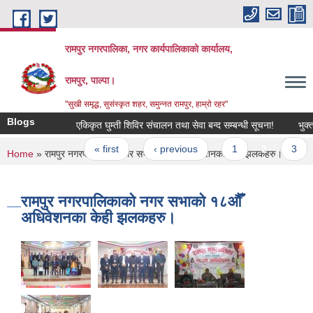
Skip to main content
रामपुर नगरपालिका, नगर कार्यपालिकाको कार्यालय,
रामपुर, पाल्पा।
"सुखी समृद्ध, सुसंस्कृत शहर, समुन्नत रामपुर, हाम्रो रहर"
Blogs
एकिकृत घुम्ती शिविर संचालन तथा सेवा बन्द सम्बन्धी सूचना!
भुक्तानी
Pages
« first
‹ previous
1
2
3
You are here
Home
» रामपुर नगरपालिकाको नगर सभाको १८औँ अधिवेशनका केही झलकहरु।
रामपुर नगरपालिकाको नगर सभाको १८औँ
अधिवेशनका केही झलकहरु।