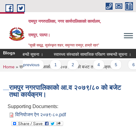
Skip to main content
रामपुर नगरपालिका, नगर कार्यपालिकाको कार्यालय,
रामपुर, पाल्पा।
"सुखी समृद्ध, सुसंस्कृत शहर, समुन्नत रामपुर, हाम्रो रहर"
Blogs
 आव्हान सम्बन्धी सूचना ।
स्वास्थ्य संस्थाको सामाजिक परिक्षण सम्बन्धी सूचना ।
es
‹ previous
1
2
3
4
5
6
You are here
Home
» रामपुर नगरपालिकाको आ.व २०७९/८० को बजेट तथा कार्यक्रम।
रामपुर नगरपालिकाको आ.व २०७९/८० को बजेट
तथा कार्यक्रम।
Supporting Documents:
विनियोजन ऐन २०७९-८०.pdf