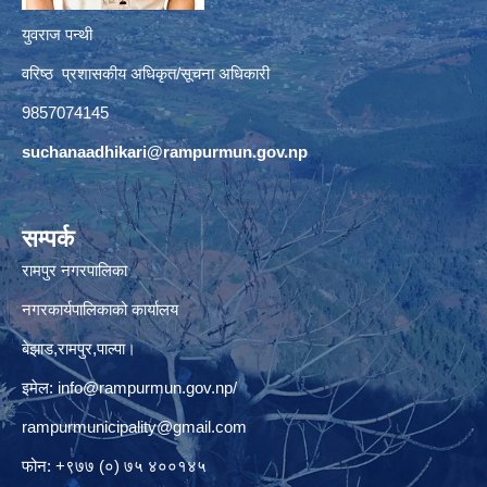
युवराज पन्थी
वरिष्ठ प्रशासकीय अधिकृत/सूचना अधिकारी
9857074145
suchanaadhikari@rampurmun.gov.np
सम्पर्क
रामपुर नगरपालिका
नगरकार्यपालिकाको कार्यालय
बेझाड,रामपुर,पाल्पा।
इमेल:
info@rampurmun.gov.np
/
rampurmunicipality@gmail.com
फोन: +९७७ (०) ७५ ४००१४५