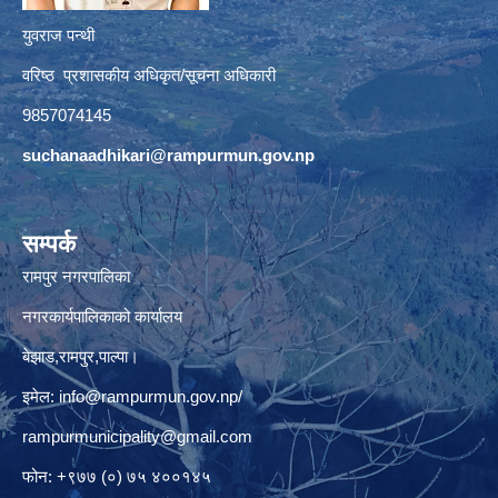
युवराज पन्थी
वरिष्ठ प्रशासकीय अधिकृत/सूचना अधिकारी
9857074145
suchanaadhikari@rampurmun.gov.np
सम्पर्क
रामपुर नगरपालिका
नगरकार्यपालिकाको कार्यालय
बेझाड,रामपुर,पाल्पा।
इमेल:
info@rampurmun.gov.np
/
rampurmunicipality@gmail.com
फोन: +९७७ (०) ७५ ४००१४५