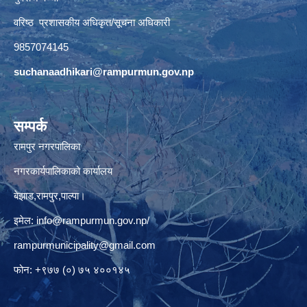
वरिष्ठ प्रशासकीय अधिकृत/सूचना अधिकारी
9857074145
suchanaadhikari@rampurmun.gov.np
सम्पर्क
रामपुर नगरपालिका
नगरकार्यपालिकाको कार्यालय
बेझाड,रामपुर,पाल्पा।
इमेल:
info@rampurmun.gov.np
/
rampurmunicipality@gmail.com
फोन: +९७७ (०) ७५ ४००१४५