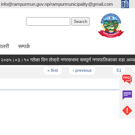
info@rampurmun.gov.np/rampurmunicipality@gmail.com
Search form
Search
यालरी
सम्पर्क
मिति २०७५।०३।१० गतेका दिन ताेस्राे नगरसभामा समपूर्
es
« first
‹ previous
…
51
52