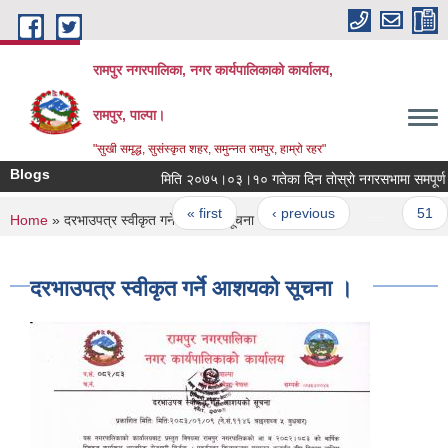
Skip to main content
रामपुर नगरपालिका, नगर कार्यपालिकाको कार्यालय,
रामपुर, पाल्पा।
"सुखी समृद्ध, सुसंस्कृत शहर, समुन्नत रामपुर, हाम्रो रहर"
Blogs
मिति २०७५।०३।१०
Pages
« first
‹ previous
…
51
You are here
Home
» दरभाउपत्र स्वीकृत गर्ने आशयको सूचना ।
दरभाउपत्र स्वीकृत गर्ने आशयको सूचना ।