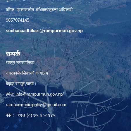
वरिष्ठ प्रशासकीय अधिकृत/सूचना अधिकारी
9857074145
suchanaadhikari@rampurmun.gov.np
सम्पर्क
रामपुर नगरपालिका
नगरकार्यपालिकाको कार्यालय
बेझाड,रामपुर,पाल्पा।
इमेल:
info@rampurmun.gov.np
/
rampurmunicipality@gmail.com
फोन: +९७७ (०) ७५ ४००१४५