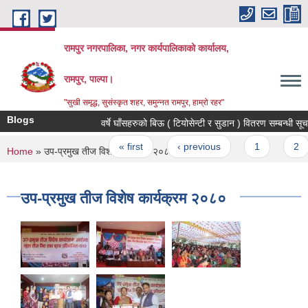
Skip to main content
रामपुर नगरपालिका, नगर कार्यपालिकाको कार्यालय,
रामपुर, पाल्पा।
"सुखी समृद्ध, सुसंस्कृत शहर, समुन्नत रामपुर, हाम्रो रहर"
Blogs
वर्षे घाँसहरुको बिऊ ( टियोसेन्टी र सुडान ) वितरण सम्बन्धी सू
Pages
« first
‹ previous
1
2
You are here
Home
» उप-प्रमुख तीज विशेष कार्यक्रम २०८०
उप-प्रमुख तीज विशेष कार्यक्रम २०८०