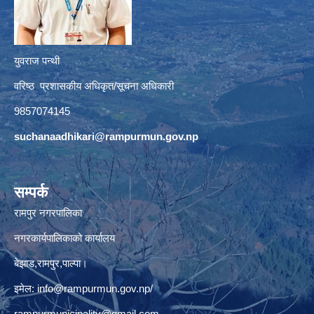
युवराज पन्थी
वरिष्ठ प्रशासकीय अधिकृत/सूचना अधिकारी
9857074145
suchanaadhikari@rampurmun.gov.np
सम्पर्क
रामपुर नगरपालिका
नगरकार्यपालिकाको कार्यालय
बेझाड,रामपुर,पाल्पा।
इमेल:
info@rampurmun.gov.np
/
rampurmunicipality@gmail.com