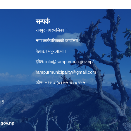
सम्पर्क
रामपुर नगरपालिका
नगरकार्यपालिकाको कार्यालय
बेझाड,रामपुर,पाल्पा।
इमेल:
info@rampurmun.gov.np
/
rampurmunicipality@gmail.com
फोन: +९७७ (०) ७५ ४००१४५
ारी
gov.np