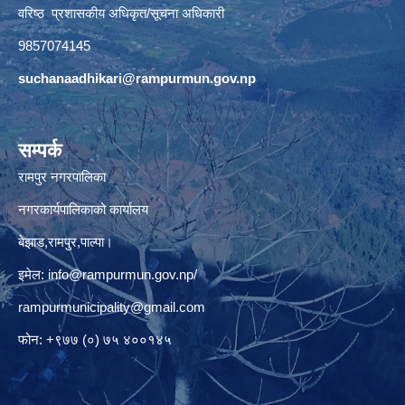
वरिष्ठ प्रशासकीय अधिकृत/सूचना अधिकारी
9857074145
suchanaadhikari@rampurmun.gov.np
सम्पर्क
रामपुर नगरपालिका
नगरकार्यपालिकाको कार्यालय
बेझाड,रामपुर,पाल्पा।
इमेल:
info@rampurmun.gov.np
/
rampurmunicipality@gmail.com
फोन: +९७७ (०) ७५ ४००१४५