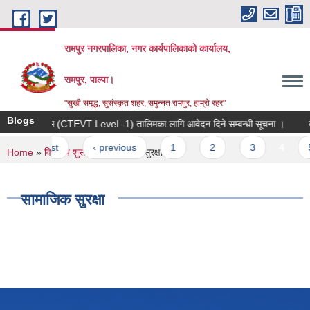
Skip to main content
रामपुर नगरपालिका, नगर कार्यपालिकाको कार्यालय,
रामपुर, पाल्पा।
"सुखी समृद्ध, सुसंस्कृत शहर, समुन्नत रामपुर, हाम्रो रहर"
Blogs
सिप विकास (CTEVT Level -1) तालिमका लागि आवेदन दिने सम्बन्धी सूचना ।
बो
Pages
« first
‹ previous
1
2
3
4
5
You are here
Home
»
विधुतीय शुसासन
» सामाजिक सुरक्षा
सामाजिक सुरक्षा