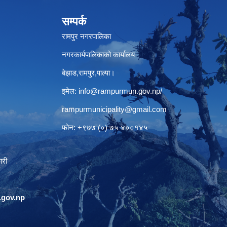
सम्पर्क
रामपुर नगरपालिका
नगरकार्यपालिकाको कार्यालय
बेझाड,रामपुर,पाल्पा।
इमेल:
info@rampurmun.gov.np
/
rampurmunicipality@gmail.com
फोन: +९७७ (०) ७५ ४००१४५
ारी
gov.np