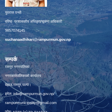
युवराज पन्थी
वरिष्ठ प्रशासकीय अधिकृत/सूचना अधिकारी
9857074145
suchanaadhikari@rampurmun.gov.np
सम्पर्क
रामपुर नगरपालिका
नगरकार्यपालिकाको कार्यालय
बेझाड,रामपुर,पाल्पा।
इमेल:
info@rampurmun.gov.np
/
rampurmunicipality@gmail.com
फोन: +९७७ (०) ७५ ४००१४५