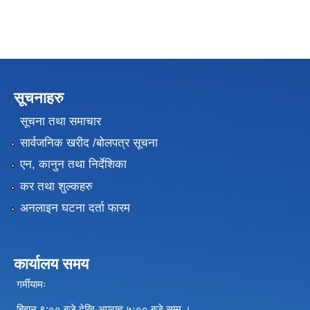
सूचनाहरु
सूचना तथा समाचार
सार्वजनिक खरीद /बोलपत्र सूचना
एन, कानुन तथा निर्देशिका
कर तथा शुल्कहरु
अनलाइन घटना दर्ता फारम
कार्यालय समय
गर्मीयामः
बिहान ९:०० बजे देखि अपराह्न ५ः०० बजे सम्म ।