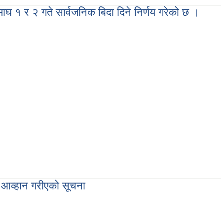
माघ १ र २ गते सार्वजनिक बिदा दिने निर्णय गरेको छ ।
सरकारले माघी/माघे संक्रान्तिको अवसरमा माघ १ र २ गते सार्वजनिक बिदा दिने निर
।
 तयारी कक्षा सञ्चालन सम्बन्धी सूचना ।
र आव्हान गरीएको सूचना