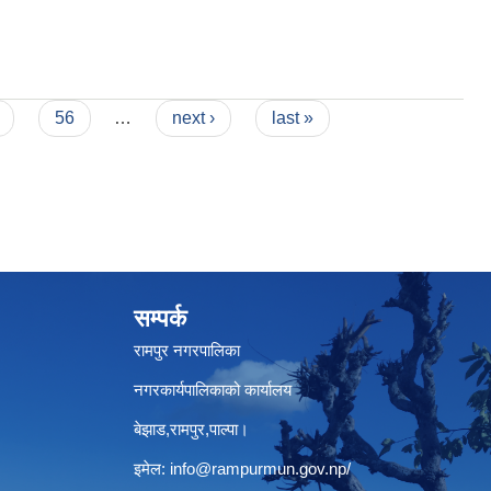
56
…
next ›
last »
सम्पर्क
रामपुर नगरपालिका
नगरकार्यपालिकाको कार्यालय
बेझाड,रामपुर,पाल्पा।
इमेल:
info@rampurmun.gov.np
/