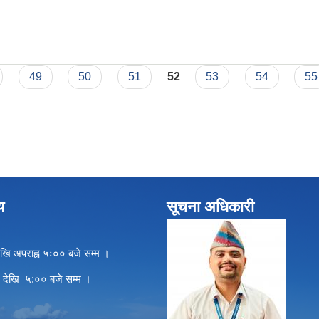
 मो.ब तथा नाली निर्माण सम्बन्धी बोलपत्र आव्हान गरीएको सूचना
49
50
51
52
53
54
55
य
सूचना अधिकारी
खि अपराह्न ५ः०० बजे सम्म ।
े देखि ५:०० बजे सम्म ।