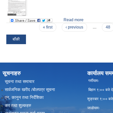
Read more
about खोप्टार रजघरा
Pages
« first
‹ previous
…
48
बाँकी
सूचनाहरु
कार्यालय सम
गर्मीयामः
सूचना तथा समाचार
सार्वजनिक खरीद /बोलपत्र सूचना
बिहान ९:०० बजे दे
एन, कानुन तथा निर्देशिका
शुक्रबार ९:०० बज
कर तथा शुल्कहरु
जाडोयामः