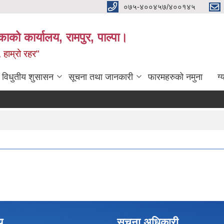
०७५-४००४५७/४००१४५
ाको कार्यालय, रामपुर, पाल्पा।
 हाम्रो रहर"
विधुतीय शुसासन
सूचना तथा जानकारी
फारमहरुको नमुना
ग्
य
सूचना अधिकारी