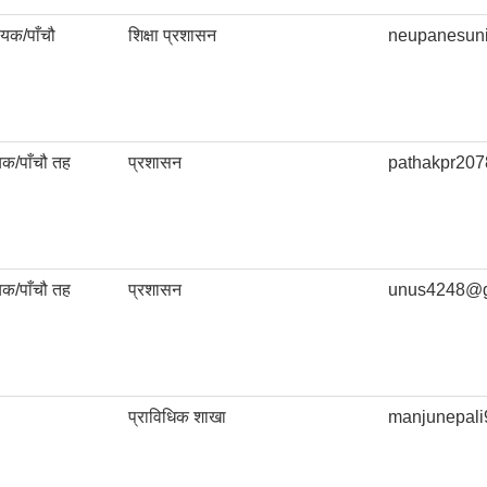
यक/पाँचौ
शिक्षा प्रशासन
neupanesun
क/पाँचौ तह
प्रशासन
pathakpr20
क/पाँचौ तह
प्रशासन
unus4248@g
प्राविधिक शाखा
manjunepal