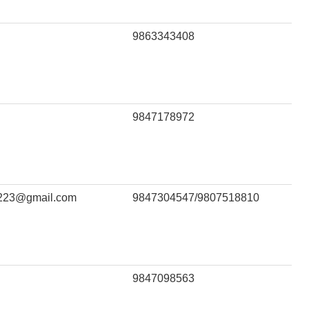
9863343408
9847178972
223@gmail.com
9847304547/9807518810
9847098563