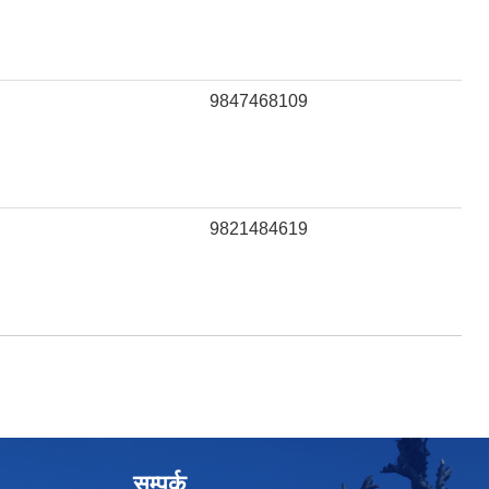
9847468109
9821484619
सम्पर्क