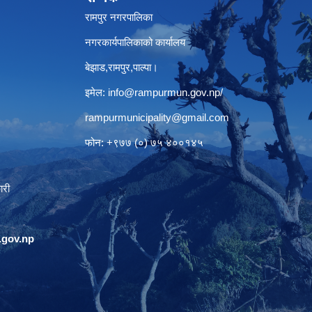
रामपुर नगरपालिका
नगरकार्यपालिकाको कार्यालय
बेझाड,रामपुर,पाल्पा।
इमेल:
info@rampurmun.gov.np
/
rampurmunicipality@gmail.com
फोन: +९७७ (०) ७५ ४००१४५
ारी
gov.np