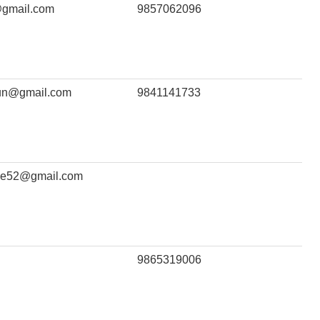
@gmail.com
9857062096
mun@gmail.com
9841141733
ane52@gmail.com
9865319006