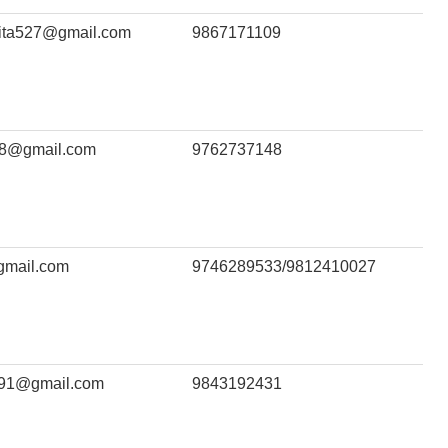
ita527@gmail.com
9867171109
78@gmail.com
9762737148
mail.com
9746289533/9812410027
i91@gmail.com
9843192431