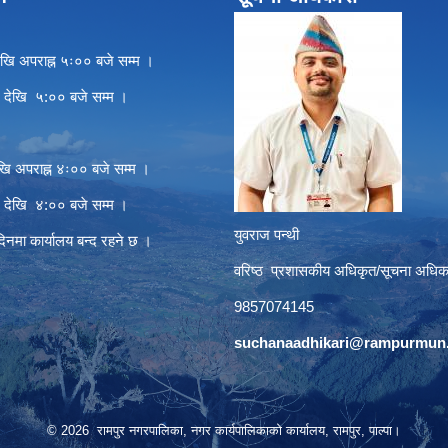
खि अपराह्न ५ः०० बजे सम्म ।
े देखि ५:०० बजे सम्म ।
खि अपराह्न ४ः०० बजे सम्म ।
े देखि ४:०० बजे सम्म ।
युवराज पन्थी
दिनमा कार्यालय बन्द रहने छ ।
वरिष्ठ प्रशासकीय अधिकृत/सूचना अधिक
9857074145
suchanaadhikari@rampurmun.
© 2026 रामपुर नगरपालिका, नगर कार्यपालिकाको कार्यालय, रामपुर, पाल्पा।