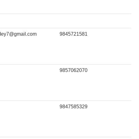
ndey7@gmail.com
9845721581
9857062070
9847585329