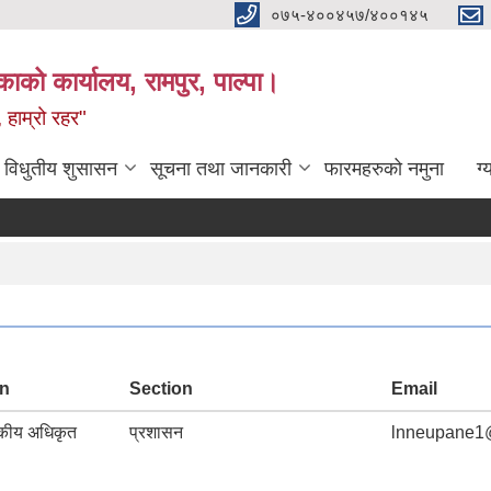
०७५-४००४५७/४००१४५
ाको कार्यालय, रामपुर, पाल्पा।
 हाम्रो रहर"
विधुतीय शुसासन
सूचना तथा जानकारी
फारमहरुको नमुना
ग्
on
Section
Email
सकीय अधिकृत
प्रशासन
lnneupane1