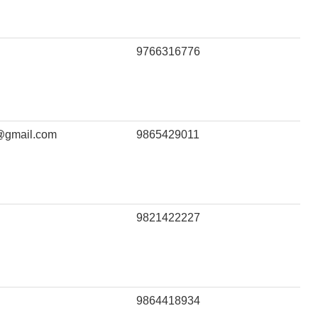
9766316776
@gmail.com
9865429011
9821422227
9864418934