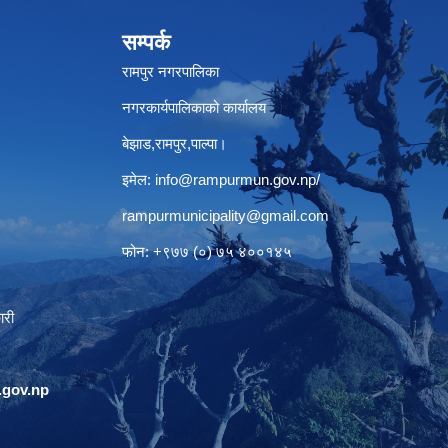
सम्पर्क
रामपुर नगरपालिका
नगरकार्यपालिकाको कार्यालय
बेझाड,रामपुर,पाल्पा।
इमेल:
info@rampurmun.gov.np
/
rampurmunicipality@gmail.com
फोन: +९७७ (०) ७५ ४००१४५
ारी
gov.np