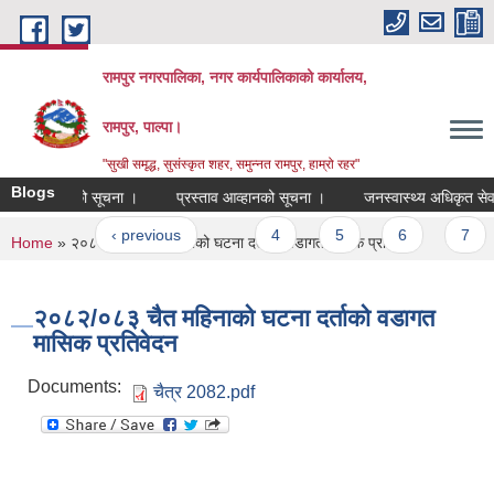
Skip to main content
रामपुर नगरपालिका, नगर कार्यपालिकाको कार्यालय,
रामपुर, पाल्पा।
"सुखी समृद्ध, सुसंस्कृत शहर, समुन्नत रामपुर, हाम्रो रहर"
Blogs
ताव आव्हानको सूचना ।
प्रस्ताव आव्हानको सूचना ।
जनस्वास्थ्य अधिकृत सेवा करार
ages
« first
‹ previous
…
4
5
6
7
You are here
Home
» २०८२/०८३ चैत महिनाको घटना दर्ताको वडागत मासिक प्रतिवेदन
२०८२/०८३ चैत महिनाको घटना दर्ताको वडागत
मासिक प्रतिवेदन
Documents:
चैत्र 2082.pdf