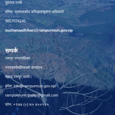
युवराज पन्थी
वरिष्ठ प्रशासकीय अधिकृत/सूचना अधिकारी
9857074145
suchanaadhikari@rampurmun.gov.np
सम्पर्क
रामपुर नगरपालिका
नगरकार्यपालिकाको कार्यालय
बेझाड,रामपुर,पाल्पा।
इमेल:
info@rampurmun.gov.np
/
rampurmunicipality@gmail.com
फोन: +९७७ (०) ७५ ४००१४५