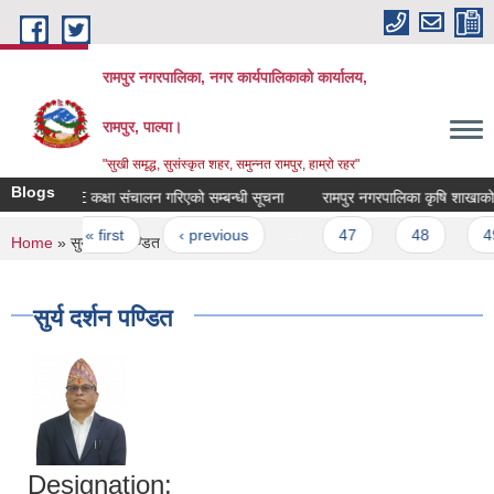
Skip to main content
रामपुर नगरपालिका, नगर कार्यपालिकाको कार्यालय,
रामपुर, पाल्पा।
"सुखी समृद्ध, सुसंस्कृत शहर, समुन्नत रामपुर, हाम्रो रहर"
Blogs
SEE कक्षा संचालन गरिएको सम्बन्धी सूचना
रामपुर नगरपालिका कृषि शाखाको सू
Pages
« first
‹ previous
…
47
48
49
You are here
Home
» सुर्य दर्शन पण्डित
सुर्य दर्शन पण्डित
Designation: