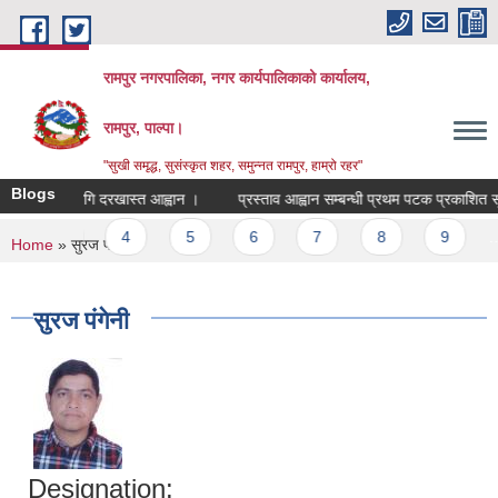
Skip to main content
रामपुर नगरपालिका, नगर कार्यपालिकाको कार्यालय,
रामपुर, पाल्पा।
"सुखी समृद्ध, सुसंस्कृत शहर, समुन्नत रामपुर, हाम्रो रहर"
Blogs
 सरुवाको लागि दरखास्त आह्वान ।
प्रस्ताव आह्वान सम्बन्धी प्रथम पटक प्रकाशित सूचन
s
3
4
5
6
7
8
9
…
You are here
Home
» सुरज पंगेनी
सुरज पंगेनी
Designation: