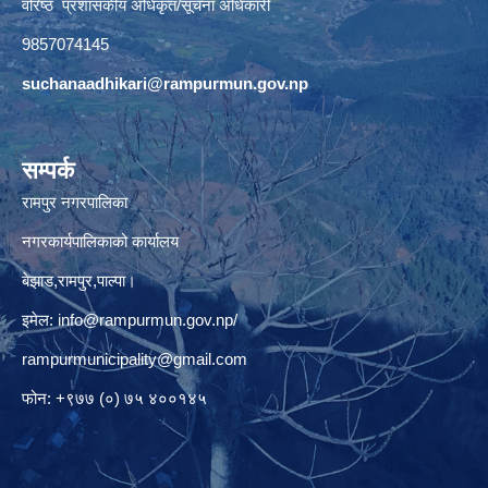
वरिष्ठ प्रशासकीय अधिकृत/सूचना अधिकारी
9857074145
suchanaadhikari@rampurmun.gov.np
सम्पर्क
रामपुर नगरपालिका
नगरकार्यपालिकाको कार्यालय
बेझाड,रामपुर,पाल्पा।
इमेल:
info@rampurmun.gov.np
/
rampurmunicipality@gmail.com
फोन: +९७७ (०) ७५ ४००१४५