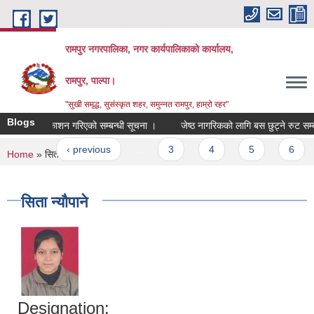
Skip to main content
रामपुर नगरपालिका, नगर कार्यपालिकाको कार्यालय,
रामपुर, पाल्पा।
"सुखी समृद्ध, सुसंस्कृत शहर, समुन्नत रामपुर, हाम्रो रहर"
Blogs
 नतिजा प्रकाशन गरिएको सम्बन्धी सूचना ।
जेष्ठ नागरिकको लागि बस छुट्ने रुट सम्बन्ध
ges
 first
‹ previous
…
3
4
5
6
7
You are here
Home
» सिता न्यौपाने
सिता न्यौपाने
Designation: