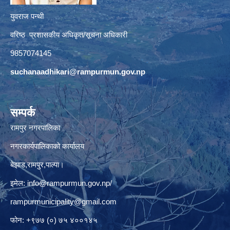
युवराज पन्थी
वरिष्ठ प्रशासकीय अधिकृत/सूचना अधिकारी
9857074145
suchanaadhikari@rampurmun.gov.np
सम्पर्क
रामपुर नगरपालिका
नगरकार्यपालिकाको कार्यालय
बेझाड,रामपुर,पाल्पा।
इमेल:
info@rampurmun.gov.np
/
rampurmunicipality@gmail.com
फोन: +९७७ (०) ७५ ४००१४५