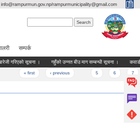
info@rampurmun.gov.np/rampurmunicipality@gmail.com
Search form
Search
यालरी
सम्पर्क
जी गरिएको सूचना ।
गहुँको उन्नत बीउ माग सम्बन्धी सूचना ।
कवाडी लग
« first
‹ previous
…
5
6
7