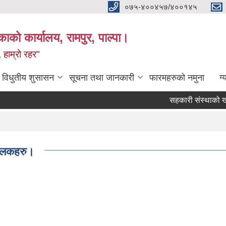
०७५-४००४५७/४००१४५
ाको कार्यालय, रामपुर, पाल्पा।
 हाम्रो रहर"
विधुतीय शुसासन
सूचना तथा जानकारी
फारमहरुको नमुना
ग्
सहकारी संस्थाको खारे
Pages
झलकहरु।