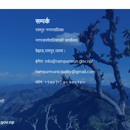
सम्पर्क
रामपुर नगरपालिका
नगरकार्यपालिकाको कार्यालय
बेझाड,रामपुर,पाल्पा।
इमेल:
info@rampurmun.gov.np
/
rampurmunicipality@gmail.com
फोन: +९७७ (०) ७५ ४००१४५
ारी
gov.np