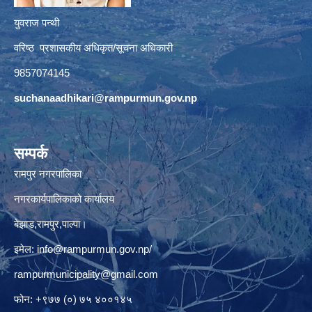
युवराज पन्थी
वरिष्ठ प्रशासकीय अधिकृत/सूचना अधिकारी
9857074145
suchanaadhikari@rampurmun.gov.np
सम्पर्क
रामपुर नगरपालिका
नगरकार्यपालिकाको कार्यालय
बेझाड,रामपुर,पाल्पा।
इमेल:
info@rampurmun.gov.np
/
rampurmunicipality@gmail.com
फोन: +९७७ (०) ७५ ४००१४५