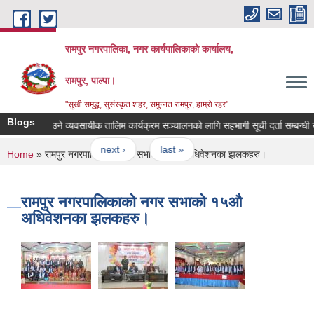
Skip to main content
रामपुर नगरपालिका, नगर कार्यपालिकाको कार्यालय,
रामपुर, पाल्पा।
"सुखी समृद्ध, सुसंस्कृत शहर, समुन्नत रामपुर, हाम्रो रहर"
Blogs
सेनेटरी प्याड बनाउने व्यवसायीक तालिम कार्यक्रम सञ्चालनको लागि सहभागी सूची दर्ता सम्बन्धी सूचन
56
…
next ›
last »
You are here
Home
» रामपुर नगरपालिकाको नगर सभाको १५औ अधिवेशनका झलकहरु।
रामपुर नगरपालिकाको नगर सभाको १५औ
अधिवेशनका झलकहरु।