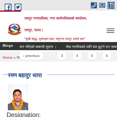
Skip to main content
रामपुर नगरपालिका, नगर कार्यपालिकाको कार्यालय,
रामपुर, पाल्पा।
"सुखी समृद्ध, सुसंस्कृत शहर, समुन्नत रामपुर, हाम्रो रहर"
Blogs
नतिजा प्रकाशन गरिएको सम्बन्धी सूचना ।
जेष्ठ नागरिकको लागि बस छुट्ने रुट सम्बन्धी
ges
irst
‹ previous
…
3
4
5
6
7
You are here
Home
» रमण बहादुर थापा
रमण बहादुर थापा
Designation: