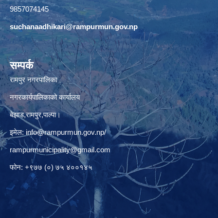
9857074145
suchanaadhikari@rampurmun.gov.np
सम्पर्क
रामपुर नगरपालिका
नगरकार्यपालिकाको कार्यालय
बेझाड,रामपुर,पाल्पा।
इमेल:
info@rampurmun.gov.np
/
rampurmunicipality@gmail.com
फोन: +९७७ (०) ७५ ४००१४५